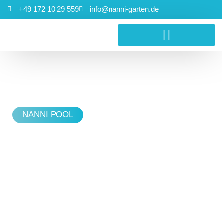
+49 172 10 29 559
info@nanni-garten.de
NANNI POOL
Bager
arbeiten