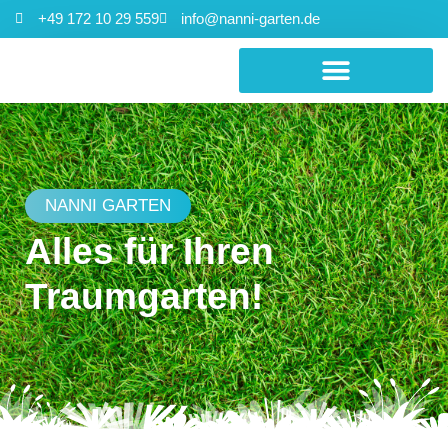
+49 172 10 29 559
info@nanni-garten.de
NANNI GARTEN
Alles
für
Ihren
Traumgarten!